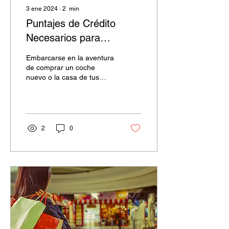
3 ene 2024
∙
2
min
Puntajes de Crédito
Necesarios para
Comprar un carro o una
Embarcarse en la aventura
Casa
de comprar un coche
nuevo o la casa de tus
sueños puede ser
emocionante, pero
también está entrelazado
con un...
2
0